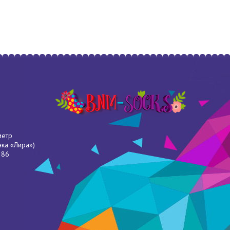
метр
нка «Лира»)
286