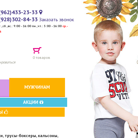
(962)433-23-33
(928)302-84-33
Заказать звонок
т.,сб.,вс.: 9:00 - 16:00 пн.,чт.: 5:00 - 16:00
cр.-
й
0
товаров
ироваться
МУЖЧИНАМ
АКЦИИ
ВЫ
и, трусы-боксеры, кальсоны,