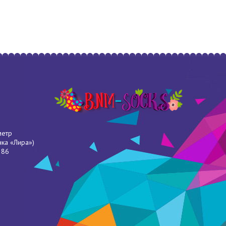
метр
нка «Лира»)
286