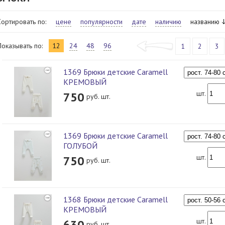
Сортировать по:
цене
популярности
дате
наличию
названию
Показывать по:
12
24
48
96
1
2
3
1369 Брюки детские Caramell
КРЕМОВЫЙ
шт.
750
руб. шт.
1369 Брюки детские Caramell
ГОЛУБОЙ
шт.
750
руб. шт.
1368 Брюки детские Caramell
КРЕМОВЫЙ
шт.
630
руб. шт.