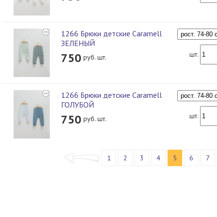
1266 Брюки детские Caramell
ЗЕЛЕНЫЙ
шт.
750
руб. шт.
1266 Брюки детские Caramell
ГОЛУБОЙ
шт.
750
руб. шт.
1
2
3
4
5
6
7