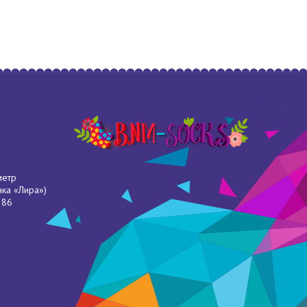
метр
нка «Лира»)
286