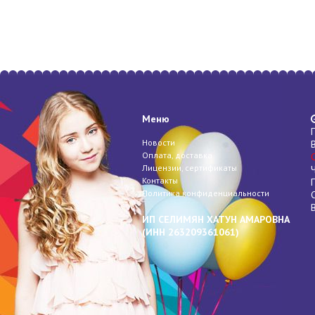
Меню
Новости
Оплата, доставка
Лицензии, сертификаты
Контакты
Политика конфиденциальности
ИП СЕЛИМЯН ХАТУН АМАРОВНА
(
ИНН
263209361061)