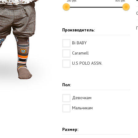
280
руб.
800
руб.
Производитель:
Bi BABY
Caramell
U.S POLO ASSN.
Пол:
Девочкам
Мальчикам
Размер: