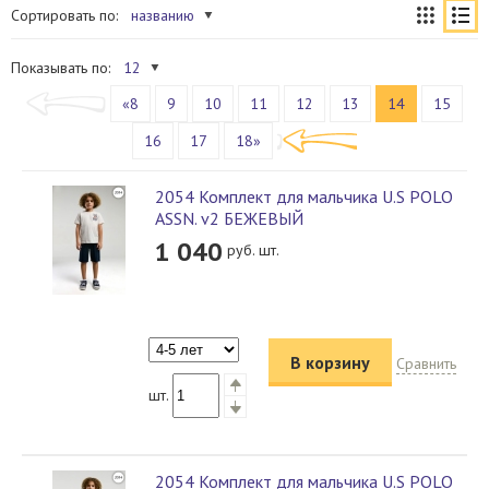
Сортировать по:
названию
Показывать по:
12
«8
9
10
11
12
13
14
15
16
17
18»
2054 Комплект для мальчика U.S POLO
ASSN. v2 БЕЖЕВЫЙ
1 040
руб. шт.
В корзину
Сравнить
шт.
2054 Комплект для мальчика U.S POLO