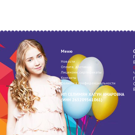
Меню
Новости
Оплата, доставка
Лицензии, сертификаты
Контакты
Политика конфиденциальности
ИП СЕЛИМЯН ХАТУН АМАРОВНА
(
ИНН
263209361061)