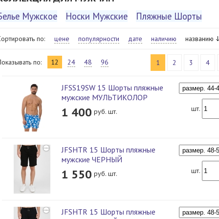
Белье Мужское
Носки Мужские
Пляжные Шорты
Сортировать по:
цене
популярности
дате
наличию
названию
Показывать по:
12
24
48
96
1
2
3
4
JFSS19SW 15 Шорты пляжные
мужские МУЛЬТИКОЛОР
шт.
1 400
руб. шт.
JFSHTR 15 Шорты пляжные
мужские ЧЕРНЫЙ
шт.
1 550
руб. шт.
JFSHTR 15 Шорты пляжные