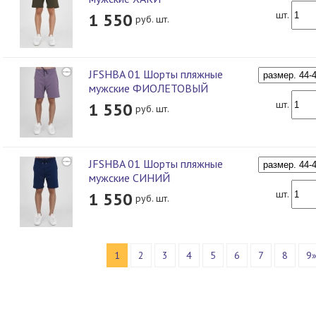
шт.
1 550
руб. шт.
JFSHBA 01 Шорты пляжные
мужские ФИОЛЕТОВЫЙ
шт.
1 550
руб. шт.
JFSHBA 01 Шорты пляжные
мужские СИНИЙ
шт.
1 550
руб. шт.
1
2
3
4
5
6
7
8
9