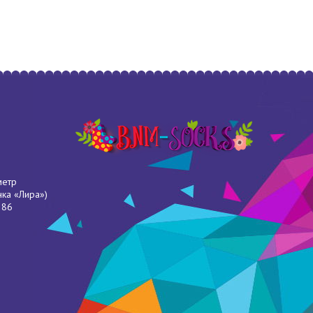
метр
нка «Лира»)
286