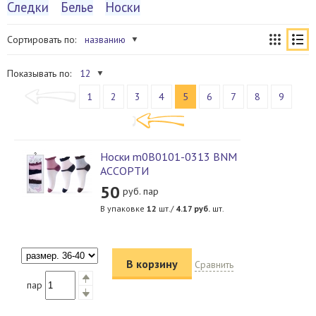
Следки
Белье
Носки
Сортировать по:
названию
Показывать по:
12
1
2
3
4
5
6
7
8
9
Носки m0B0101-0313 BNM
АССОРТИ
50
руб. пар
В упаковке
12
шт./
4.17
руб.
шт.
В корзину
Сравнить
пар