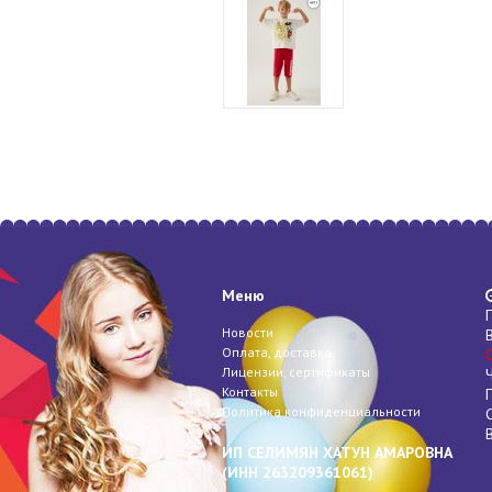
Меню
Новости
Оплата, доставка
Лицензии, сертификаты
Контакты
Политика конфиденциальности
ИП СЕЛИМЯН ХАТУН АМАРОВНА
(
ИНН
263209361061)