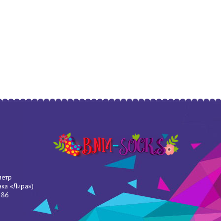
метр
нка «Лира»)
286