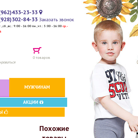
(962)433-23-33
(928)302-84-33
Заказать звонок
т.,сб.,вс.: 9:00 - 16:00 пн.,чт.: 5:00 - 16:00
cр.-
й
0
товаров
ироваться
МУЖЧИНАМ
АКЦИИ
ВЫ
Похожие
товары