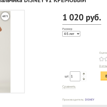
1 020
руб.
Размер
Оцен
0 отз
шт.
Сравнить
Производитель:
DISNEY