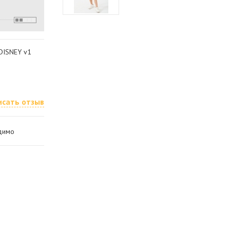
DISNEY v1
исать отзыв
одимо