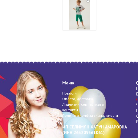
Меню
Новости
Оплата, доставка
Лицензии, сертификаты
Контакты
Политика конфиденциальности
ИП СЕЛИМЯН ХАТУН АМАРОВНА
(
ИНН
263209361061)