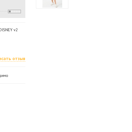
DISNEY v2
исать отзыв
одимо