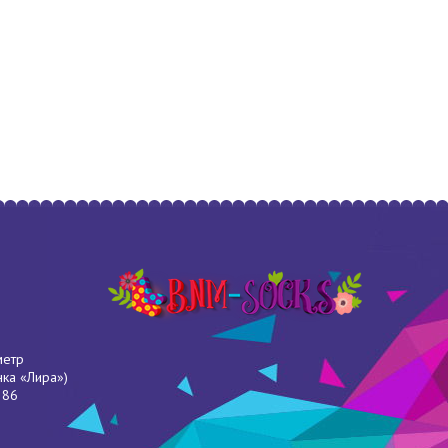
метр
нка «Лира»)
286