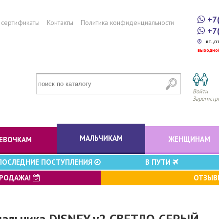
+7
 сертификаты
Контакты
Политика конфиденциальности
+7
вт.,п
выходно
Войти
Зарегистр
МАЛЬЧИКАМ
ЖЕНЩИНАМ
ЕВОЧКАМ
ПОСЛЕДНИЕ ПОСТУПЛЕНИЯ
В ПУТИ
ПРОДАЖА!
ОТЗЫ
мальчика DISNEY v2 СВЕТЛО-СЕРЫЙ