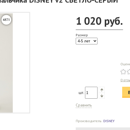
1 020
руб.
Размер
Оцен
0 отз
шт.
Сравнить
Производитель:
DISNEY