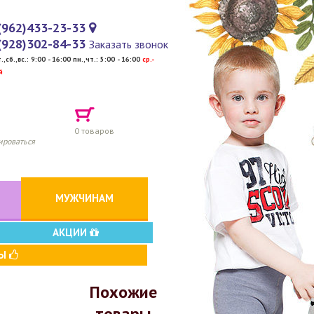
(962)433-23-33
(928)302-84-33
Заказать звонок
т.,сб.,вс.: 9:00 - 16:00 пн.,чт.: 5:00 - 16:00
cр.-
й
0
товаров
ироваться
МУЖЧИНАМ
АКЦИИ
ВЫ
Похожие
товары