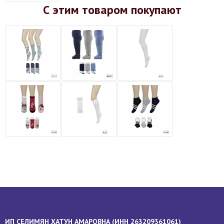
С этим товаром покупают
ИП СЕЛИМЯН ХАТУН АМАРОВНА (
ИНН
263209361061)