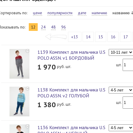
Сортировать по:
цене
популярности
дате
наличию
названию
Показывать по:
12
24
48
96
«13
14
15
16
17
1139 Комплект для мальчика U.S
POLO ASSN. v1 БОРДОВЫЙ
шт.
1 970
руб. шт.
1138 Комплект для мальчика U.S
POLO ASSN. v2 ГОЛУБОЙ
шт.
1 380
руб. шт.
1136 Комплект для мальчика U.S