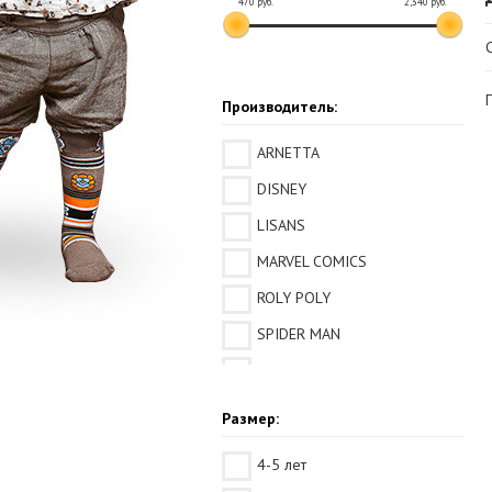
470
руб.
2,340
руб.
Производитель:
ARNETTA
DISNEY
LISANS
MARVEL COMICS
ROLY POLY
SPIDER MAN
U.S POLO ASSN.
WARNER BROS
Размер:
4-5 лет