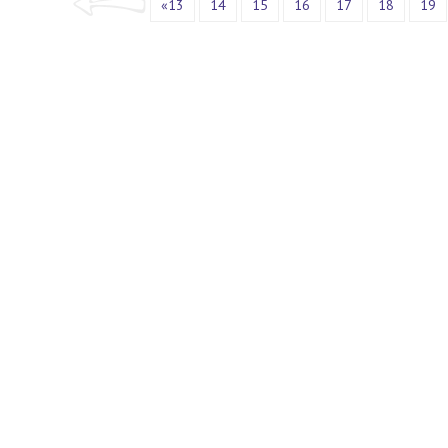
«13
14
15
16
17
18
19