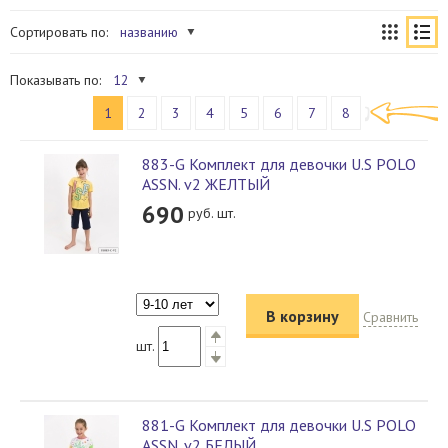
Сортировать по:
названию
Показывать по:
12
1
2
3
4
5
6
7
8
883-G Комплект для девочки U.S POLO
ASSN. v2 ЖЕЛТЫЙ
690
руб. шт.
В корзину
Сравнить
шт.
881-G Комплект для девочки U.S POLO
ASSN. v2 БЕЛЫЙ