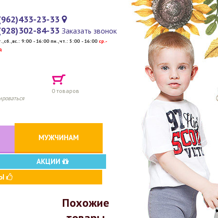
(962)433-23-33
(928)302-84-33
Заказать звонок
т.,сб.,вс.: 9:00 - 16:00 пн.,чт.: 5:00 - 16:00
cр.-
й
0
товаров
ироваться
МУЖЧИНАМ
АКЦИИ
ВЫ
Похожие
товары