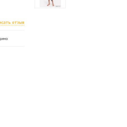
исать отзыв
одимо