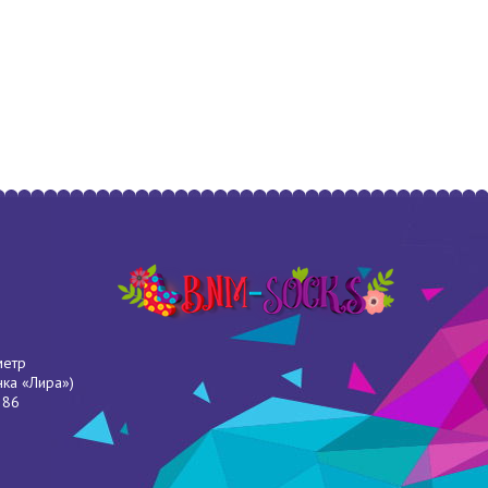
метр
нка «Лира»)
286