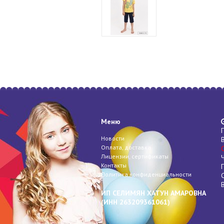
Меню
Новости
Оплата, доставка
Лицензии, сертификаты
Контакты
Политика конфиденциальности
ИП СЕЛИМЯН ХАТУН АМАРОВНА
(
ИНН
263209361061)