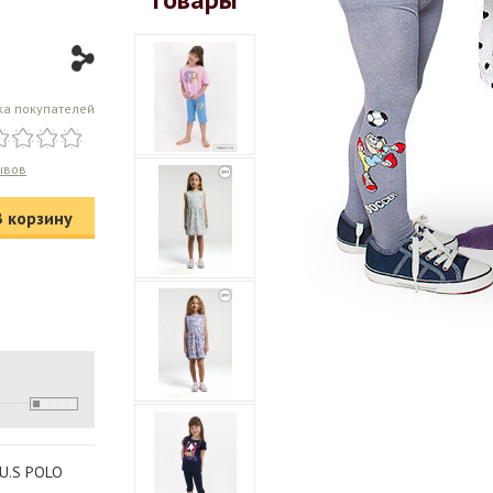
ка покупателей
ывов
В корзину
 U.S POLO