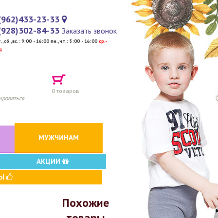
(962)433-23-33
(928)302-84-33
Заказать звонок
т.,сб.,вс.: 9:00 - 16:00 пн.,чт.: 5:00 - 16:00
cр.-
й
0
товаров
ироваться
МУЖЧИНАМ
АКЦИИ
ВЫ
Похожие
товары