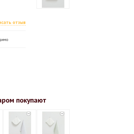
исать отзыв
одимо
аром покупают