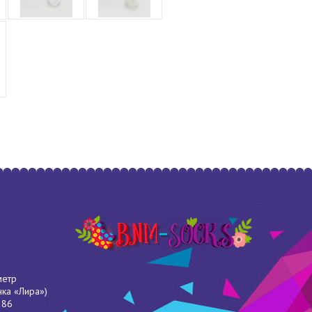
метр
нка «Лира»)
286