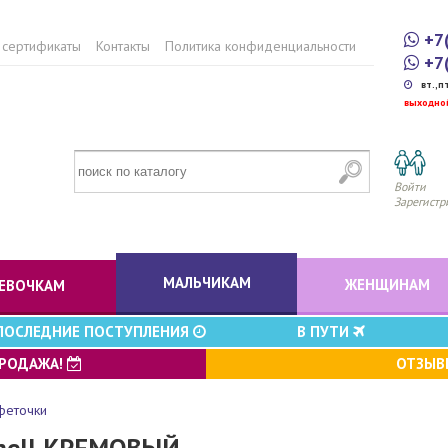
+7
 сертификаты
Контакты
Политика конфиденциальности
+7
вт.,п
выходно
Войти
Зарегистр
МАЛЬЧИКАМ
ЖЕНЩИНАМ
ЕВОЧКАМ
ПОСЛЕДНИЕ ПОСТУПЛЕНИЯ
В ПУТИ
ПРОДАЖА!
ОТЗЫ
феточки
amell КРЕМОВЫЙ