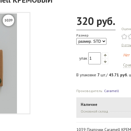
320
руб.
Оцен
Размер
0 отз
Нет
упак
Сра
В упаковке
7
шт./
45.71
руб.
ш
Производитель:
Caramell
Наличие
Основной склад
1039 Платочки Caramell КР