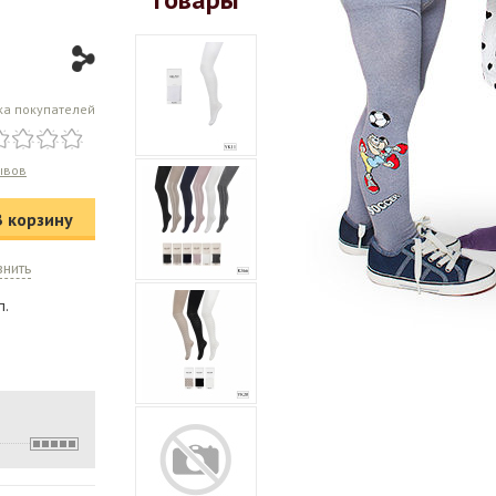
ка покупателей
ывов
В корзину
внить
п.