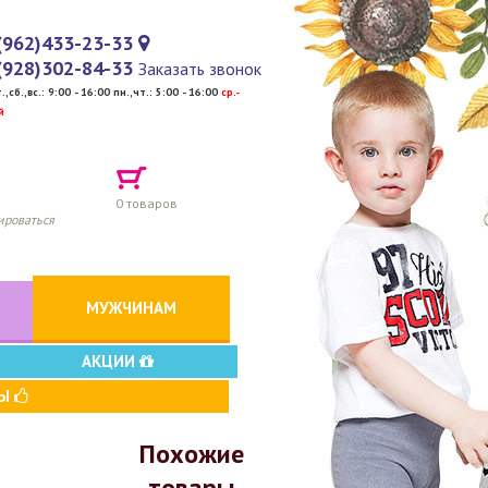
(962)433-23-33
(928)302-84-33
Заказать звонок
т.,сб.,вс.: 9:00 - 16:00 пн.,чт.: 5:00 - 16:00
cр.-
й
0
товаров
ироваться
МУЖЧИНАМ
АКЦИИ
ВЫ
Похожие
товары