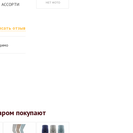
no АССОРТИ
исать отзыв
одимо
аром покупают