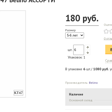
180
руб.
Оцен
Размер
0 отз
шт.
Упаковок:
1
Сра
В упаковке
6
шт./
1080
руб.
у
Производитель:
Belino
Наличие
Основной склад