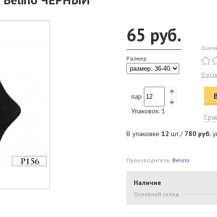
65
руб.
Оцен
Размер
0 отз
пар
Упаковок:
1
Сра
В упаковке
12
шт./
780
руб.
у
Производитель:
Belino
Наличие
Основной склад