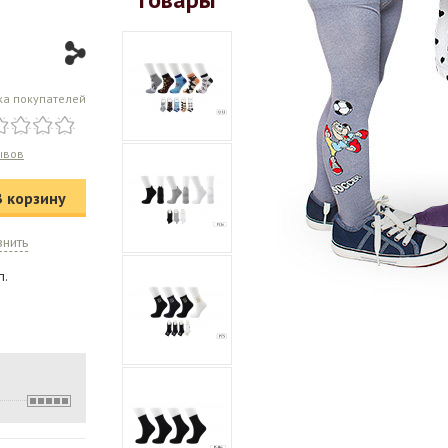
ка покупателей
ывов
В корзину
внить
п.