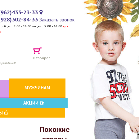
(962)433-23-33
(928)302-84-33
Заказать звонок
т.,сб.,вс.: 9:00 - 16:00 пн.,чт.: 5:00 - 16:00
cр.-
й
0
товаров
ироваться
МУЖЧИНАМ
АКЦИИ
ВЫ
Похожие
товары