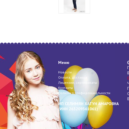
Меню
Новости
Оплата, доставка
Лицензии, сертификаты
Контакты
Политика конфиденциальности
ИП СЕЛИМЯН ХАТУН АМАРОВНА
(
ИНН
263209361061)