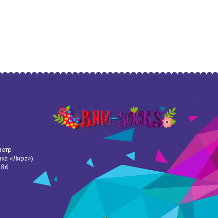
метр
нка «Лира»)
286