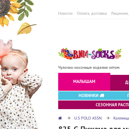
Новости
Оплата, доставка
Лицензии,
Чулочно-носочные изделия оптом
МАЛЫШАМ
Д
НОВИНКИ
СЕЗОННАЯ РАС
U.S POLO ASSN.
Коллекц
825-G Пижама для м