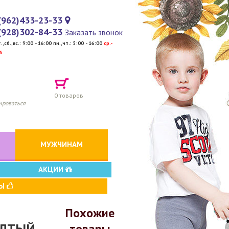
(962)433-23-33
(928)302-84-33
Заказать звонок
т.,сб.,вс.: 9:00 - 16:00 пн.,чт.: 5:00 - 16:00
cр.-
й
0
товаров
ироваться
МУЖЧИНАМ
АКЦИИ
ВЫ
Похожие
ЖЕЛТЫЙ
товары