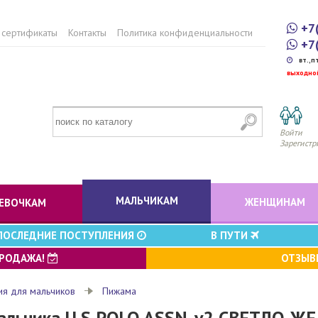
+7
 сертификаты
Контакты
Политика конфиденциальности
+7
вт.,п
выходно
Войти
Зарегистр
МАЛЬЧИКАМ
ЖЕНЩИНАМ
ЕВОЧКАМ
ПОСЛЕДНИЕ ПОСТУПЛЕНИЯ
В ПУТИ
ПРОДАЖА!
ОТЗЫ
ия для мальчиков
Пижама
альчика U.S POLO ASSN. v2 СВЕТЛО-