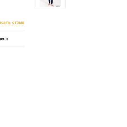
исать отзыв
одимо